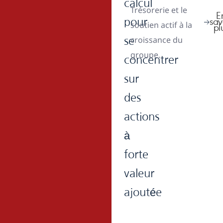
calcul
Trésorerie et le
E
pour
sav
soutien actif à la
pl
croissance du
se
groupe.
concentrer
sur
des
actions
à
forte
valeur
ajoutée