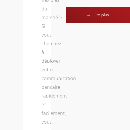
du
DSI
Lire plus
marché…
ni
Si
à
vous
l’éditeur »
cherchez
à
déployer
votre
communication
bancaire
rapidement
et
facilement,
vous