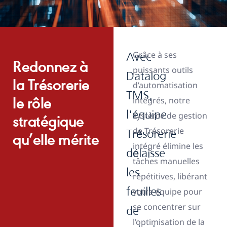
Grâce à ses
Avec
Redonnez à
puissants outils
Datalog
la Trésorerie
d’automatisation
TMS,
intégrés, notre
le rôle
l'équipe
système de gestion
stratégique
de Trésorerie
Trésorerie
qu’elle mérite​
intégré élimine les
délaisse
tâches manuelles
les
répétitives, libérant
feuilles
votre équipe pour
se concentrer sur
de
l’optimisation de la