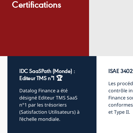
Certifications
IDC SaaSPath (Monde) :
ISAE 3402 
Editeur TMS n°1 🏆
Les procéd
Datalog Finance a été
contrôle i
désigné Editeur TMS SaaS
Finance
so
n°1 par les trésoriers
conformes 
(Satisfaction Utilisateurs) à
et Type II.
l’échelle mondiale.