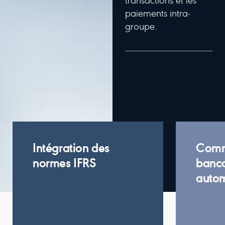
transactions et les
paiements intra-
groupe.
Intégration des
Comm
normes IFRS
banca
autom