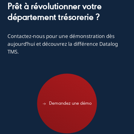
Prêt à révolutionner votre
département trésorerie ?
Contactez-nous pour une démonstration dès
aujourd’hui et découvrez la différence Datalog
TMS.
ndez une démo
Demandez une démo