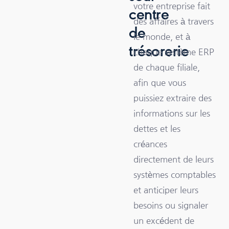
votre entreprise fait
centre
des affaires à travers
de
le monde, et à
trésorerie
chaque système ERP
de chaque filiale,
afin que vous
puissiez extraire des
informations sur les
dettes et les
créances
directement de leurs
systèmes comptables
et anticiper leurs
besoins ou signaler
un excédent de