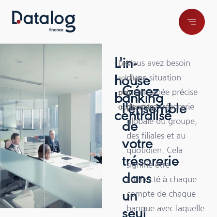
L'in-
Vous avez besoin
Les
d’une situation
house
solutions
Gérez
instantanée précise
par
banking
l'ensemble
de votre trésorerie
application
centralisé
globale du groupe,
de
des filiales et au
votre
quotidien. Cela
trésorerie
signifie être
dans
connecté à chaque
un
compte de chaque
banque avec laquelle
seul