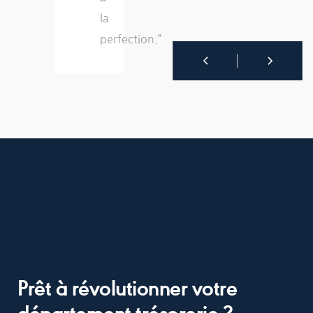
la
perfection.”
Prêt à révolutionner votre