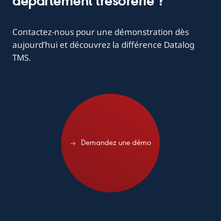
département trésorerie ?
Contactez-nous pour une démonstration dès
aujourd’hui et découvrez la différence Datalog
TMS.
ndez une démo
Demandez une démo