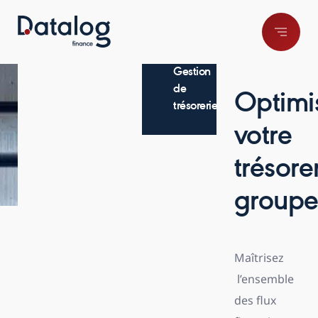
Gestion
de
Optimi
trésorerie
votre
trésore
group
Maîtrisez
l’ensemble
des flux