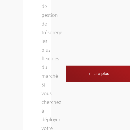
de
solution
nouveaux
gestion
pour
impératifs
de
chacun
sans
trésorerie
de
faire
les
nos
appel
plus
défis.”
à
Lire plus
flexibles
notre
du
DSI
Lire plus
marché…
ni
Si
à
vous
l’éditeur »
cherchez
à
déployer
votre