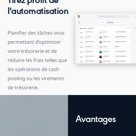
Tirez profit de
l'automatisation
Planifier des tâches vous
permettant d’optimiser
votre trésorerie et de
réduire les frais telles que
les opérations de cash
pooling ou les virements
de trésorerie.
Avantages