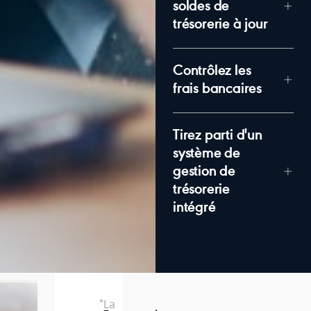
soldes de
trésorerie à jour
Contrôlez les
frais bancaires
Tirez parti d'un
système de
gestion de
trésorerie
intégré
“La
“L’équipe
« La