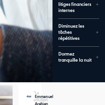
litiges financiers
internes
Diminuez les
tâches
répétitives
Dormez
tranquille la nuit
“La
“L’équipe
« La
Emmanuel
Sylvie
Omar
solution
Datalog
flexibilité
,
,
Arabian
Faure,
Pazmiño