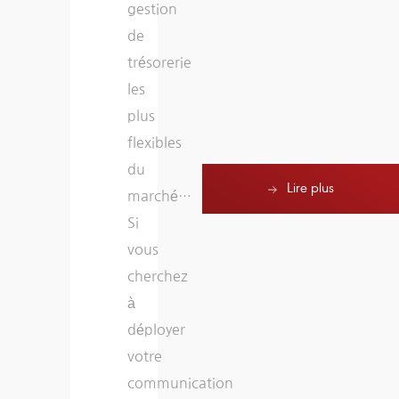
gestion
pour
impératifs
de
chacun
sans
trésorerie
de
faire
les
nos
appel
plus
défis.”
à
Lire plus
flexibles
notre
du
DSI
Lire plus
marché…
ni
Si
à
vous
l’éditeur »
cherchez
à
déployer
votre
communication