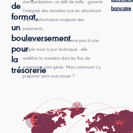
standardisation, un défi de taille : garantir
de
bancaire
l’intégrité des données tout en absorbant
format,
une transformation majeure des
un
paiements.
bouleversement
Cette transition ne se résume pas à une
pour
simple mise à jour technique : elle
la
redéfinit la manière dont les flux de
paiements sont gérés. Mais comment s’y
trésorerie
préparer sans tout casser ?