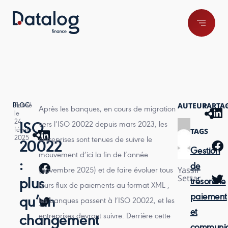
AUTEUR
PARTA
BLOG
Publié
Après les banques,
en cours de migration
le
24
vers l’ISO 20022 depuis mars 2023
, les
ISO
TAGS
février
2025
entreprises sont tenues de suivre le
20022
Gestion
mouvement d’ici la fin de l’année
:
de
Yassir
(novembre 2025) et de faire évoluer tous
Settar
plus
trésorerie
leurs flux de paiements au format XML ;
paiement
qu’un
les banques passent à l’ISO 20022, et les
et
entreprises devront suivre. Derrière cette
changement
communic