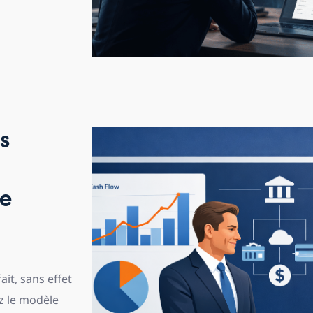
s
de
it, sans effet
z le modèle