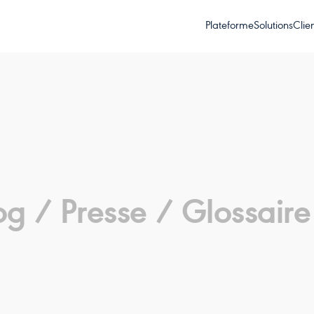
Plateforme
Solutions
Clie
og /
Presse /
Glossaire