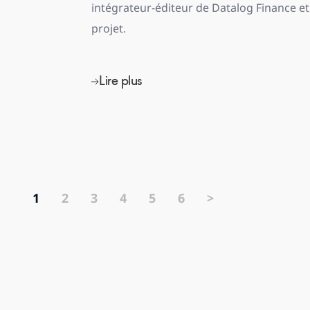
intégrateur-éditeur de Datalog Finance et
projet.
Lire plus
1
2
3
4
5
6
>