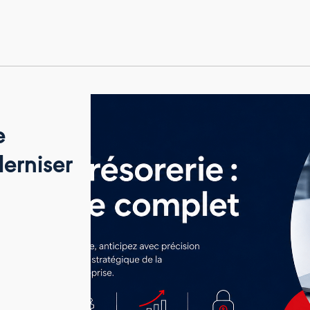
e
erniser