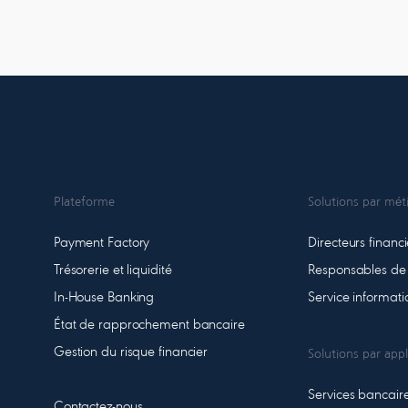
Plateforme
Solutions par mét
Payment Factory
Directeurs financi
Trésorerie et liquidité
Responsables de 
In-House Banking
Service informat
État de rapprochement bancaire
Gestion du risque financier
Solutions par appl
Services bancaire
Contactez-nous