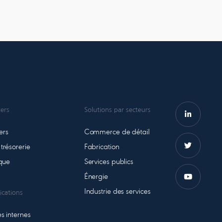
iers
Solutions par secteurs
ers
Commerce de détail
trésorerie
Fabrication
ique
Services publics
Énergie
Industrie des services
ications
s internes