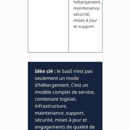
hébergement,
directeme
maintenance,
Treasury
sécurité,
Managem
mises à jour
System d
et support.
un naviga
sans gére
l’infrastr
sous-jace
Idée clé :
le SaaS n’est pas
seulement un mode
d’hébergement. C’est un
modèle complet de service,
combinant logiciel,
infrastructure,
maintenance, support,
sécurité, mises à jour et
engagements de qualité de