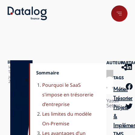
AUTEUR
PARTA
BLOG
Publié
le
Sommaire
17
SaaS
TAGS
juin
2026
Pourquoi le SaaS
et
Métier
s’impose en trésorerie
trésorerie
Trésorier
Yassir
d’entreprise
Settar
d’entreprise
Projets
Les limites du modèle
&
:
On-Premise
Implémen
le
Les avantages d’un
TMS