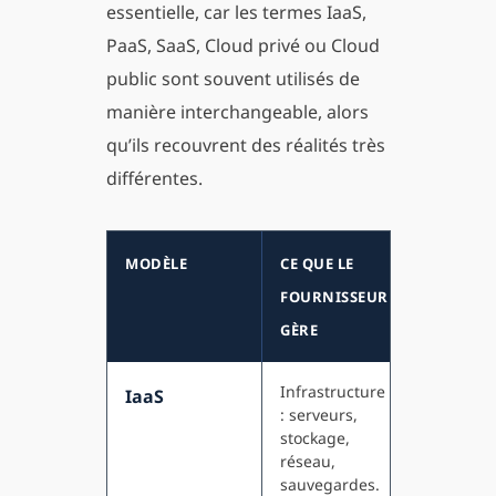
essentielle, car les termes IaaS,
PaaS, SaaS, Cloud privé ou Cloud
public sont souvent utilisés de
manière interchangeable, alors
qu’ils recouvrent des réalités très
différentes.
MODÈLE
CE QUE LE
IMPACT
FOURNISSEUR
POUR LA
GÈRE
TRÉSORE
Infrastructure
Utile pou
IaaS
: serveurs,
héberger
stockage,
des
réseau,
applicati
sauvegardes.
ou bases 